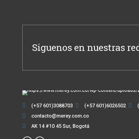
Siguenos en nuestras re
(+57 601)3088703
(+57 601)6026502
contacto@merey.com.co
AK 14 #10 45 Sur, Bogotá